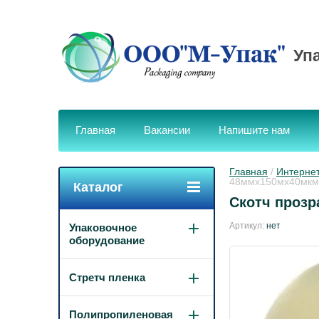
Уп
Главная
Вакансии
Напишите нам
Главная
 / 
Интернет
48ммх150мх40мкм
Каталог
Скотч проз
Артикул:
нет
Упаковочное
оборудование
Стретч пленка
Полипропиленовая