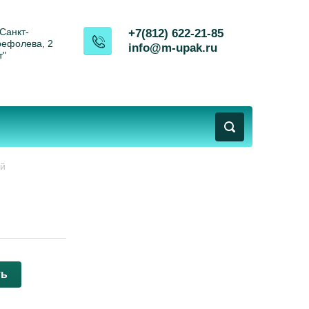
 Санкт-
+7(812) 622-21-85
Трефолева, 2
info@m-upak.ru
т"
й 
ть