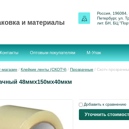
Россия, 196084,
Петербург, ул. 
аковка и материалы
лит. БН, БЦ "Пор
Контакты
Оптовым покупателям
М-Упак
-магазин
 / 
Клейкие ленты (СКОТЧ)
 / 
Прозрачные
 / Скотч прозрачны
рачный 48ммх150мх40мкм
Добавить к сравнению
Уточнить стоимос