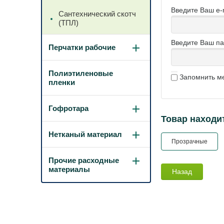
Введите Ваш e-m
Сантехнический скотч
(ТПЛ)
Введите Ваш па
Перчатки рабочие
Полиэтиленовые
Запомнить м
пленки
Гофротара
Товар находит
Нетканый материал
Прозрачные
Прочие расходные
материалы
Назад